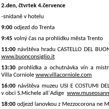
2.den, čtvrtek 4.července
-snídaně v hotelu
9:00
odjezd do Trenta
9:45
volný čas na prohlídku města Trento
11:00
návštěva hradu CASTELLO DEL BUO
www.buonconsiglio.it
13:30
prohlídka a ochutnávka vín a místní
Villa Corniole
www.villacorniole.com
16:00
návštěva muzeu USI E COSTUMI DE
v obci S.Michele all´Adige
www.museosanmi
18:00
odjezd lanovkou z Mezzocorona ne M