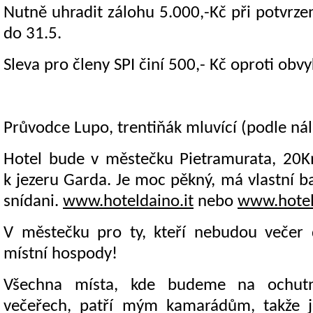
Nutně uhradit zálohu 5.000,-Kč při potvrze
do 31.5.
Sleva pro členy SPI činí 500,- Kč oproti obvy
Průvodce Lupo, trentiňák mluvící (podle nál
Hotel bude v městečku Pietramurata, 20
k jezeru Garda. Je moc pěkný, má vlastní b
snídani.
www.hoteldaino.it
nebo
www.hotel
V městečku pro ty, kteří nebudou večer 
místní hospody!
Všechna místa, kde budeme na ochut
večeřech, patří mým kamarádům, takže je