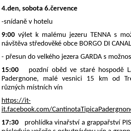
4.den, sobota 6.července
-snídaně v hotelu
9:00
výlet k malému jezeru TENNA s mož
návštěva středověké obce BORGO DI CANA
- přesun do velkého jezera GARDA s možnos
15:00
pozdní oběd ve staré hospodě 
Padergnone, malé vesnici 15 km od Tr
různých místních vín
https://it-
it.facebook.com/CantinotaTipicaPadergnone
17:30
prohlídka vinařství a grappařství PI