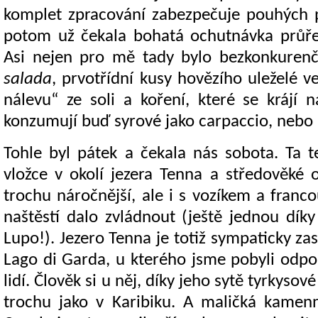
komplet zpracování zabezpečuje pouhých p
potom už čekala bohatá ochutnávka průře
Asi nejen pro mě tady bylo bezkonkuren
salada
, prvotřídní kusy hovězího uleželé 
nálevu“ ze soli a koření, které se krájí 
konzumují buď syrové jako carpaccio, nebo 
Tohle byl pátek a čekala nás sobota. Ta t
vložce v okolí jezera Tenna a středověké
trochu náročnější, ale i s vozíkem a franc
naštěstí dalo zvládnout (ještě jednou díky
Lupo!). Jezero Tenna je totiž sympaticky zas
Lago di Garda, u kterého jsme pobyli odp
lidí. Člověk si u něj, díky jeho sytě tyrkyso
trochu jako v Karibiku. A maličká kamen