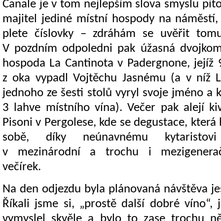
Canale je v tom nejlepším slova smyslu pito
majitel jediné místní hospody na náměstí, 
plete číslovky – zdráhám se uvěřit tom
V pozdním odpoledni pak úžasná dvojkomb
hospoda La Cantinota v Padergnone, jejíž 9
z oka vypadl Vojtěchu Jasnému (a v níž 
jednoho ze šesti stolů vyryl svoje jméno a
3 lahve místního vína). Večer pak alejí ki
Pisoni v Pergolese, kde se degustace, která
sobě, díky neúnavnému kytaristov
v mezinárodní a trochu i mezigenerač
večírek.
Na den odjezdu byla plánovaná návštěva ješ
Říkali jsme si, „prostě další dobré víno“,
vymyslel skvěle a bylo to zase trochu n