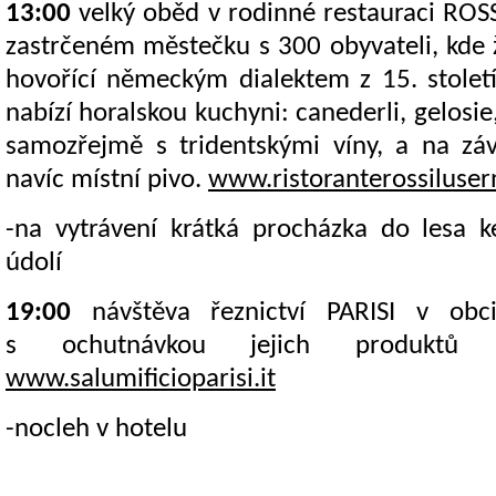
13:00
velký oběd v rodinné restauraci ROS
zastrčeném městečku s 300 obyvateli, kde 
hovořící německým dialektem z 15. stolet
nabízí horalskou kuchyni: canederli, gelosie
samozřejmě s tridentskými víny, a na záv
navíc místní pivo.
www.ristoranterossilusern
-na vytrávení krátká procházka do lesa k
údolí
19:00
návštěva řeznictví PARISI v obci
s ochutnávkou jejich produktů
www.salumificioparisi.it
-nocleh v hotelu