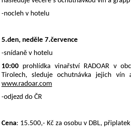
následuje večeře s ochutnávkou vín a grap
-nocleh v hotelu
5.den, neděle 7.července
-snídaně v hotelu
10:00
prohlídka vinařství RADOAR v obci
Tirolech, sleduje ochutnávka jejich vín
www.radoar.com
-odjezd do ČR
Cena
: 15.500,- Kč za osobu v DBL, připlatek