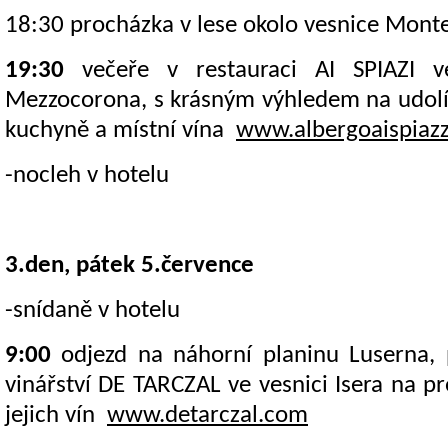
18:30 procházka v lese okolo vesnice Mont
19:30
večeře v restauraci AI SPIAZI v
Mezzocorona, s krásným výhledem na udolí. 
kuchyně a místní vína
www.albergoaispiazzi
-nocleh v hotelu
3.den, pátek 5.července
-snídaně v hotelu
9:00
odjezd na náhorní planinu Luserna, 
vinářství DE TARCZAL ve vesnici Isera na p
jejich vín
www.detarczal.com