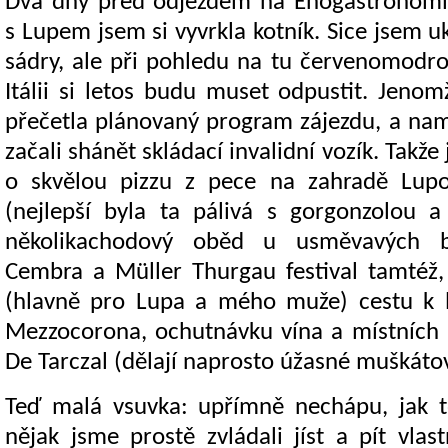
Dva dny před odjezdem na Enogastronomic
s Lupem jsem si vyvrkla kotník. Sice jsem 
sádry, ale při pohledu na tu červenomodrou
Itálii si letos budu muset odpustit. Jeno
přečetla plánovaný program zájezdu, a na
začali shánět skládací invalidní vozík. Takže
o skvělou pizzu z pece na zahradě Lu
(nejlepší byla ta pálivá s gorgonzolou a
několikachodový oběd u usměvavých 
Cembra a Müller Thurgau festival tamtéž,
(hlavně pro Lupa a mého muže) cestu k 
Mezzocorona, ochutnávku vína a místních 
De Tarczal (dělají naprosto úžasné muškáto
Teď malá vsuvka: upřímně nechápu, jak t
nějak jsme prostě zvládali jíst a pít vla