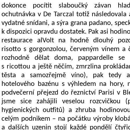
dokonce pocítit slaboučký závan hl
ochutnávka v De Tarczal totiž následovala
vydatné snídani, a sýra grana padano, speck
k dispozici opravdu dostatek. Pak asi hodi
restaurace alVolt na hodně dlouhý poz
risotto s gorgonzolou, červeným vínem a 
rozhodně dělat doma, pappardelle
se s
s ricottou a ještě něčím, zmrzlina proklád
těsta a samozřejmě víno), pak tedy a
hotelového bazénu s výhledem na hory,
podvečerní přejezd do řeznictví Parisi v B
jsme sice zahájili veselou rozcvičkou (
hygienických outfitů) a zhruba hodinovou
celým podnikem – na počátku výroby klobá
a dalších uzenin stojí každé pondělí čtyři