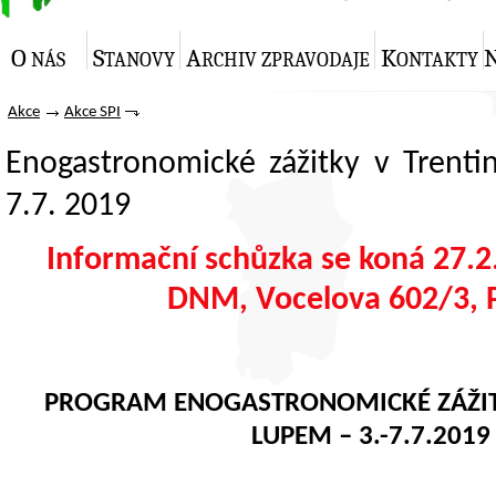
O
S
A
K
NÁS
TANOVY
RCHIV ZPRAVODAJE
ONTAKTY
Akce
Akce SPI
Enogastronomické zážitky v Trenti
7.7. 2019
Informační schůzka se koná 27.2
DNM, Vocelova 602/3, 
PROGRAM ENOGASTRONOMICKÉ ZÁŽITK
LUPEM – 3.-7.7.2019