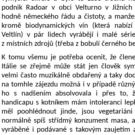
podnik Radoar v obci Velturno v Jižníc
hodně německého řádu a čistoty, a manžel
kromě biodynamických vín (která nabízí
Veltlín) v pár lidech vyrábějí i malé sér
z místních zdrojů (třeba z bobulí černého 
K tomu všemu je potřeba ocenit, že člene
Itálie se zřejmě může stát jen člověk sym
velmi často muzikálně obdařený a taky doch
na tomhle zájezdu možná i v případě různ
ho s nadšením absolvovala i přes to,
handicapu s kotníkem mám intoleranci lep
měl poohlédnout jinde, jsou vegetarián
normálně spíš střídmý konzument masa, a
vyráběné i podávané s takovým zaujetím a