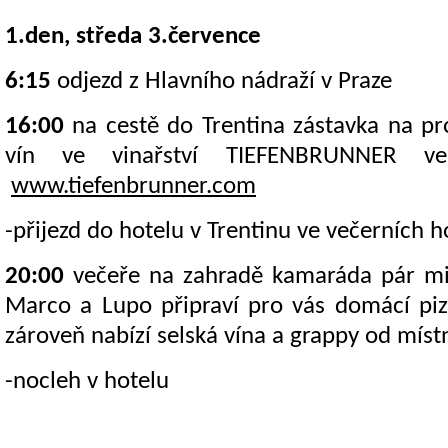
1.den, středa 3.
července
6:15
odjezd z Hlavního nádraží v Praze
16:00
na cestě do Trentina zástavka na pr
vín ve vinařství TIEFENBRUNNER ve 
www.tiefenbrunner.com
-přijezd do hotelu v Trentinu ve večerních 
20:00
večeře na zahradě kamaráda pár mi
Marco a Lupo připraví pro vás domácí piz
zároveň nabízí selská vína a grappy od mís
-nocleh v hotelu